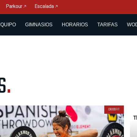
Parkour
Escalada
EQUIPO
GIMNASIOS
HORARIOS
TARIFAS
WOD
s
.
PÁGINA
Página
CROSSFIT