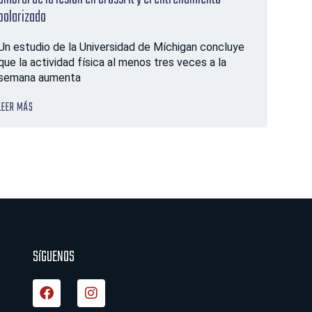
polarizado
Un estudio de la Universidad de Míchigan concluye
que la actividad física al menos tres veces a la
semana aumenta
LEER MÁS
SíGUENOS
F
I
a
n