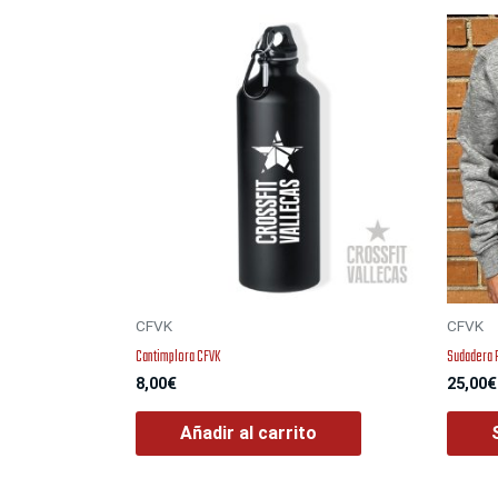
CFVK
CFVK
Cantimplora CFVK
Sudadera 
8,00
€
25,00
€
Añadir al carrito