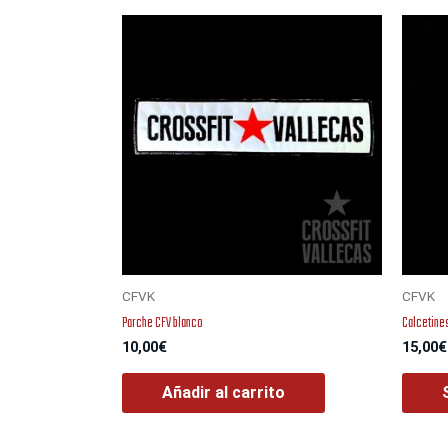
CFVK
CFVK
Parche CFV blanco
Calcetine
10,00
€
15,00
€
Añadir al carrito