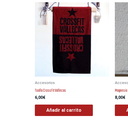
Accesorios
Acceso
Toalla CrossFit Vallecas
Magnesio 
6,00
€
8,00
€
Añadir al carrito