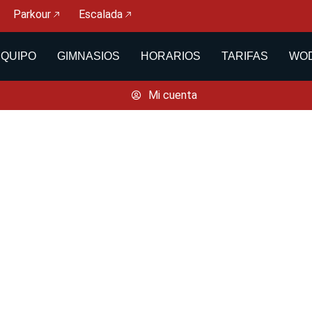
Parkour
Escalada
EQUIPO
GIMNASIOS
HORARIOS
TARIFAS
WOD
Mi cuenta