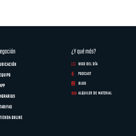
egación
¿Y qué más?
UBICACIÓN
WOD DEL DÍA
PODCAST
EQUIPO
BLOG
APP
ALQUILER DE MATERIAL
HORARIOS
TARIFAS
TIENDA ONLINE