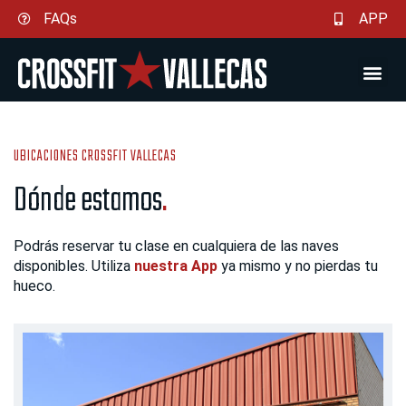
Ir
FAQs
APP
al
contenido
UBICACIONES CROSSFIT VALLECAS
Dónde estamos
.
Podrás reservar tu clase en cualquiera de las naves
disponibles. Utiliza
nuestra App
ya mismo y no pierdas tu
hueco.