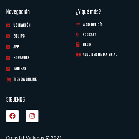
Navegación
¿Y qué más?
UBICACIÓN
WOD DEL DÍA
PODCAST
EQUIPO
BLOG
APP
ALQUILER DE MATERIAL
HORARIOS
TARIFAS
TIENDA ONLINE
SíGUENOS
F
I
a
n
c
s
e
t
b
a
CrossFit Vallecas © 2021