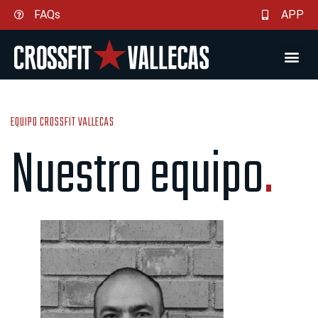
Ir
FAQs
APP
al
contenido
EQUIPO CROSSFIT VALLECAS
Nuestro equipo
.