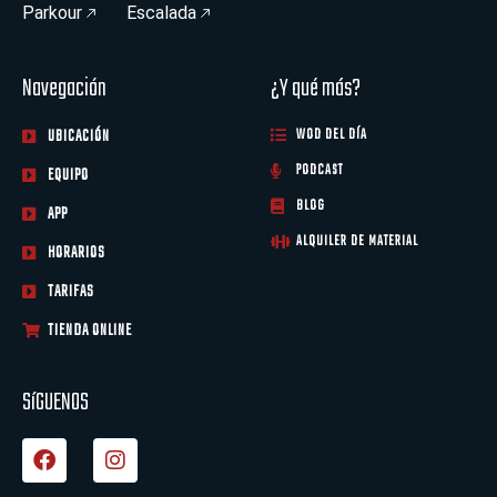
Parkour
Escalada
Navegación
¿Y qué más?
UBICACIÓN
WOD DEL DÍA
PODCAST
EQUIPO
BLOG
APP
ALQUILER DE MATERIAL
HORARIOS
TARIFAS
TIENDA ONLINE
SíGUENOS
F
I
a
n
c
s