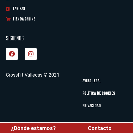
TARIFAS
TIENDA ONLINE
SíGUENOS
F
I
a
n
c
s
e
t
b
a
CrossFit Vallecas © 2021
o
g
AVISO LEGAL
o
r
k
a
POLÍTICA DE COOKIES
m
PRIVACIDAD
Diseño y desarrollo web por Marketkey
¿Dónde estamos?
Contacto