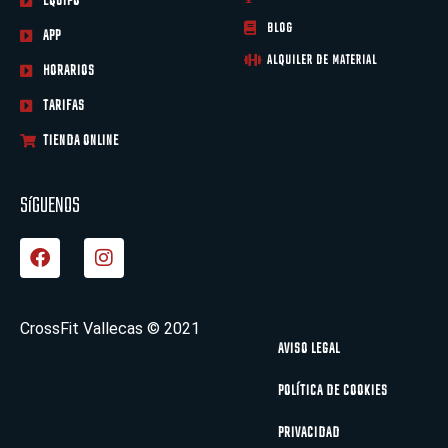
EQUIPO
BLOG
APP
ALQUILER DE MATERIAL
HORARIOS
TARIFAS
TIENDA ONLINE
SíGUENOS
F
I
a
n
c
s
e
t
b
a
CrossFit Vallecas © 2021
o
g
AVISO LEGAL
o
r
k
a
POLÍTICA DE COOKIES
m
PRIVACIDAD