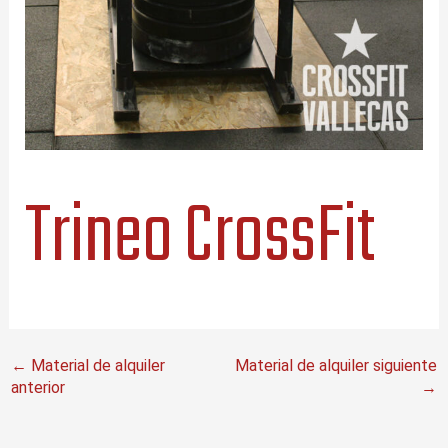
Trineo CrossFit
←
Material de alquiler
Material de alquiler siguiente
anterior
→