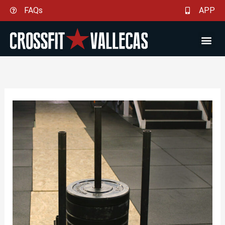
Ir
FAQs
APP
al
contenido