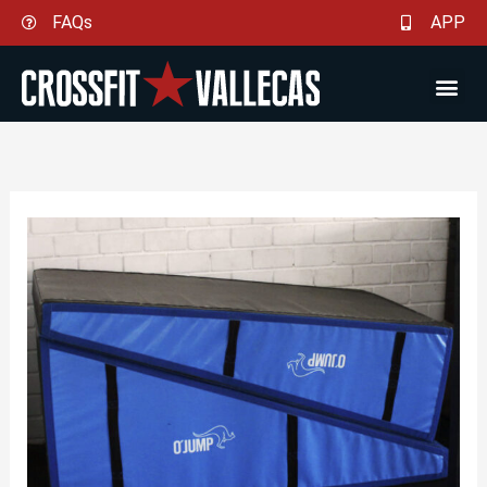
Ir
FAQs
APP
al
contenido