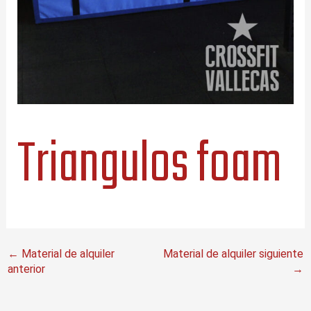
Triangulos foam
←
Material de alquiler
Material de alquiler siguiente
anterior
→