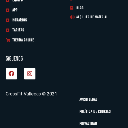
EQUIPO
BLOG
APP
ALQUILER DE MATERIAL
HORARIOS
TARIFAS
TIENDA ONLINE
SíGUENOS
F
I
a
n
c
s
e
t
b
a
CrossFit Vallecas © 2021
o
g
AVISO LEGAL
o
r
k
a
POLÍTICA DE COOKIES
m
PRIVACIDAD