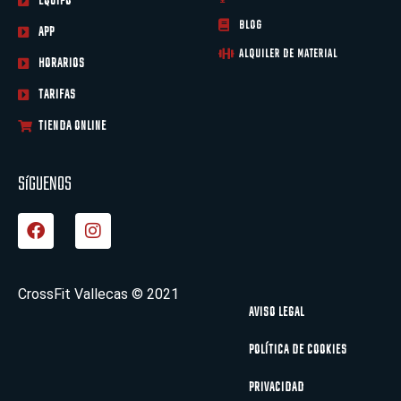
EQUIPO
BLOG
APP
ALQUILER DE MATERIAL
HORARIOS
TARIFAS
TIENDA ONLINE
SíGUENOS
F
I
a
n
c
s
e
t
b
a
CrossFit Vallecas © 2021
o
g
AVISO LEGAL
o
r
k
a
POLÍTICA DE COOKIES
m
PRIVACIDAD