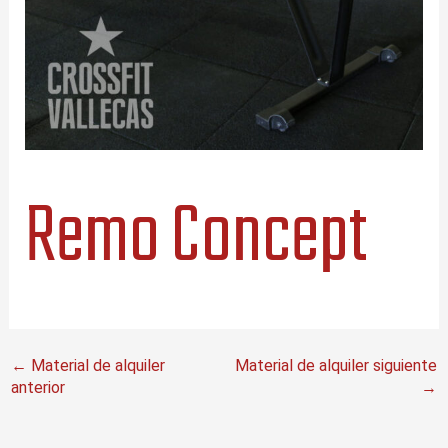
Remo Concept
←
Material de alquiler
Material de alquiler siguiente
anterior
→