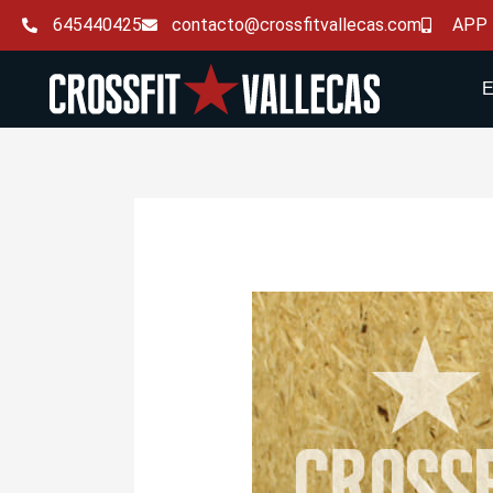
Ir
645440425
contacto@crossfitvallecas.com
APP
al
contenido