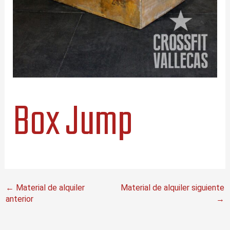
Box Jump
←
Material de alquiler
Material de alquiler siguiente
anterior
→