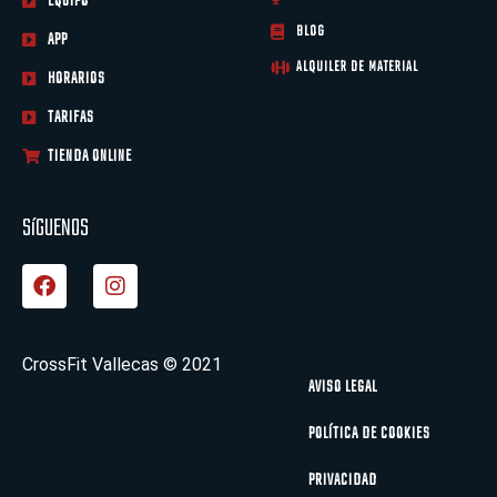
EQUIPO
BLOG
APP
ALQUILER DE MATERIAL
HORARIOS
TARIFAS
TIENDA ONLINE
SíGUENOS
F
I
a
n
c
s
e
t
b
a
CrossFit Vallecas © 2021
o
g
AVISO LEGAL
o
r
k
a
POLÍTICA DE COOKIES
m
PRIVACIDAD