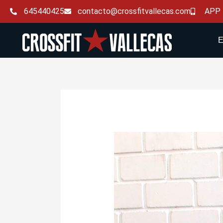
Ir
645440425
contacto@crossfitvallecas.com
APP
al
contenido