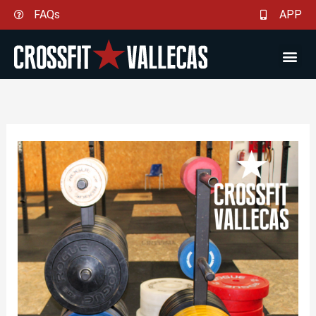
Ir
FAQs
APP
al
contenido