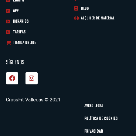
EQUIPO
BLOG
APP
ALQUILER DE MATERIAL
HORARIOS
TARIFAS
TIENDA ONLINE
SíGUENOS
F
I
a
n
c
s
e
t
b
a
CrossFit Vallecas © 2021
o
g
AVISO LEGAL
o
r
k
a
POLÍTICA DE COOKIES
m
PRIVACIDAD