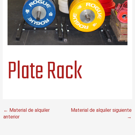
Plate Rack
←
Material de alquiler
Material de alquiler siguiente
anterior
→