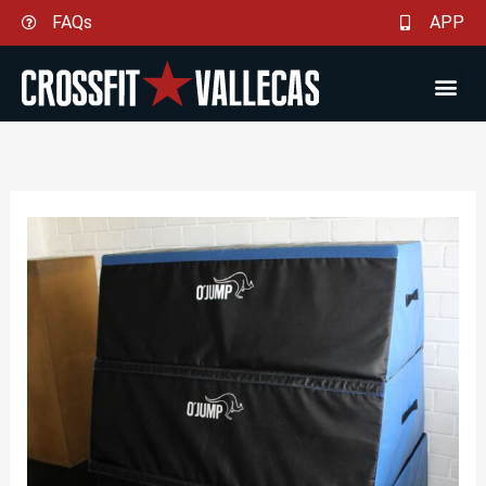
Ir
FAQs
APP
al
contenido