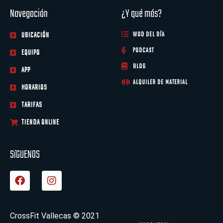
Navegación
¿Y qué más?
UBICACIÓN
WOD DEL DÍA
PODCAST
EQUIPO
BLOG
APP
ALQUILER DE MATERIAL
HORARIOS
TARIFAS
TIENDA ONLINE
SíGUENOS
F
I
a
n
c
s
e
t
b
a
CrossFit Vallecas © 2021