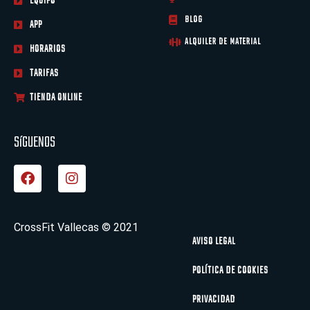
EQUIPO
BLOG
APP
ALQUILER DE MATERIAL
HORARIOS
TARIFAS
TIENDA ONLINE
SíGUENOS
F
I
a
n
c
s
e
t
b
a
CrossFit Vallecas © 2021
o
g
AVISO LEGAL
o
r
k
a
POLÍTICA DE COOKIES
m
PRIVACIDAD