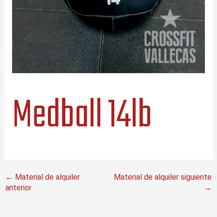
Medball 14lb
←
Material de alquiler
Material de alquiler siguiente
anterior
→