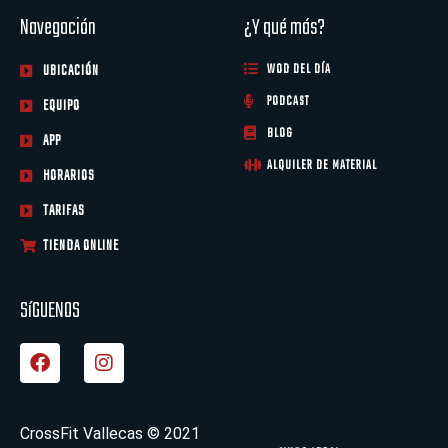
Navegación
¿Y qué más?
UBICACIÓN
WOD DEL DÍA
PODCAST
EQUIPO
BLOG
APP
ALQUILER DE MATERIAL
HORARIOS
TARIFAS
TIENDA ONLINE
SíGUENOS
F
I
a
n
c
s
e
t
b
a
CrossFit Vallecas © 2021