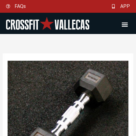
Ir
FAQs
APP
al
contenido