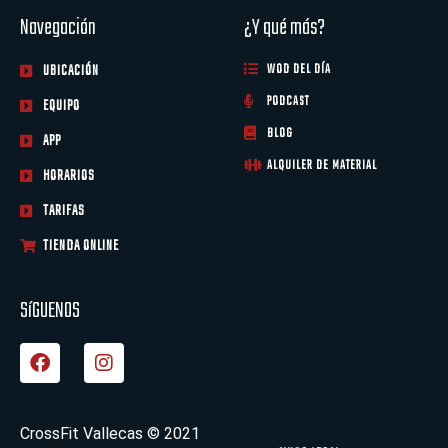
Navegación
¿Y qué más?
UBICACIÓN
WOD DEL DÍA
PODCAST
EQUIPO
BLOG
APP
ALQUILER DE MATERIAL
HORARIOS
TARIFAS
TIENDA ONLINE
SíGUENOS
F
I
a
n
c
s
e
t
b
a
CrossFit Vallecas © 2021