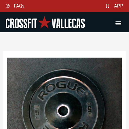
Ir
FAQs
APP
al
contenido