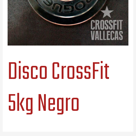
Disco CrossFit
5kg Negro