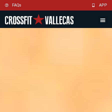
Ir
FAQs
APP
al
contenido